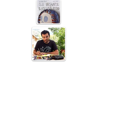
Daniel Turner
C'est un illustrateur, un narrateur et un
enseignant, mais c'est avant tout un
narrateur. Il fait partie de la troupe
Jamacuco depuis le siècle dernier et il
aime tellement raconter des histoires qu'il
est passé de la voix au papier. Maintenant,
il peint également l'univers parallèle des
histoires à l'aide de crayons de couleur et
d'un pinceau fait de cheveux d'enfant. Que