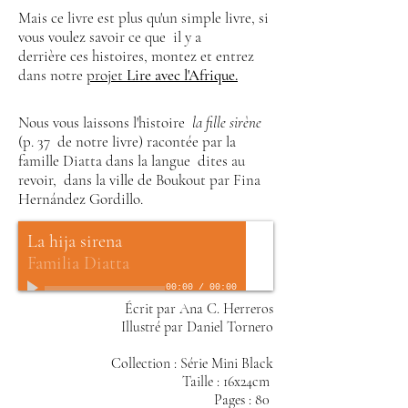
Mais ce livre est plus qu'un simple livre, si
vous voulez savoir ce que
il y a
derrière ces histoires, montez et entrez
dans notre
projet
Lire avec l'Afrique.
Nous vous laissons l'histoire
la fille sirène
(p. 37
de notre livre) racontée par la
famille Diatta dans la langue
dites au
revoir,
dans la ville de Boukout par Fina
Hernández Gordillo.
La hija sirena
Familia Diatta
00:00
/
00:00
Écrit par Ana C. Herreros
Illustré par Daniel Tornero
Collection : Série Mini Black
Taille : 16x24cm
Pages : 80