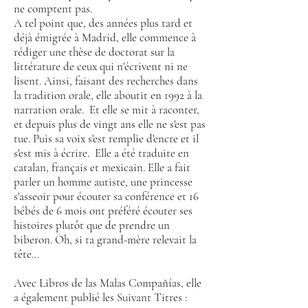
ne comptent pas.
A tel point que, des années plus tard et
déjà émigrée à Madrid, elle commence à
rédiger une thèse de doctorat sur la
littérature de ceux qui n'écrivent ni ne
lisent. Ainsi, faisant des recherches dans
la tradition orale, elle aboutit en 1992 à la
narration orale.
Et elle se mit à raconter,
et depuis plus de vingt ans elle ne s'est pas
tue. Puis sa voix s'est remplie d'encre et il
s'est mis à écrire.
El
le a été traduite en
catalan, français et mexicain. Elle a fait
parler un homme autiste, une princesse
s'asseoir pour écouter sa conférence et 16
bébés de 6 mois ont préféré écouter ses
histoires plutôt que de prendre un
biberon. Oh, si ta grand-mère relevait la
tête...
Avec Libros de las Malas Compañías, elle
a également publié les
Suivant
Titres :