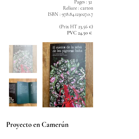
Pages : 32
Reliure : carton
ISBN :
978.84.123027.0.7
(Prix HT 23,56 €)
PVC 24,50 €
Proyecto en Camerún