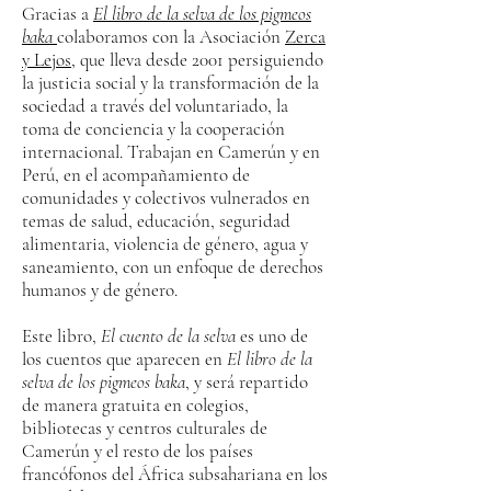
Gracias a
El libro de la selva de los pigmeos
baka
colaboramos con la Asociación
Zerca
y Lejos
, que lleva desde 2001 persiguiendo
la justicia social y la transformación de la
sociedad a través del voluntariado, la
toma de conciencia y la cooperación
internacional. Trabajan en Camerún y en
Perú, en el acompañamiento de
comunidades y colectivos vulnerados en
temas de salud, educación, seguridad
alimentaria, violencia de género, agua y
saneamiento, con un enfoque de derechos
humanos y de género.
Este libro,
El cuento de la selva
es uno de
los cuentos que aparecen en
El libro de la
selva de los pigmeos baka
, y será repartido
de manera gratuita en colegios,
bibliotecas y centros culturales de
Camerún y el resto de los países
francófonos del África subsahariana en los