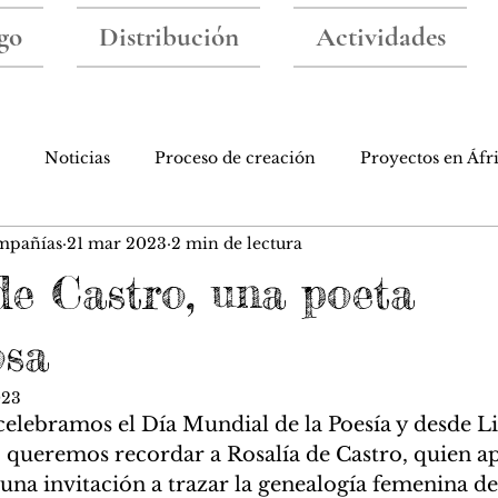
go
Distribución
Actividades
Noticias
Proceso de creación
Proyectos en Áfr
mpañías
21 mar 2023
2 min de lectura
ibros
Taller de escritura
Iniciativas bonitas
de Castro, una poeta
osa
023
elebramos el Día Mundial de la Poesía y desde Lib
queremos recordar a Rosalía de Castro, quien ap
una invitación a trazar la genealogía femenina de