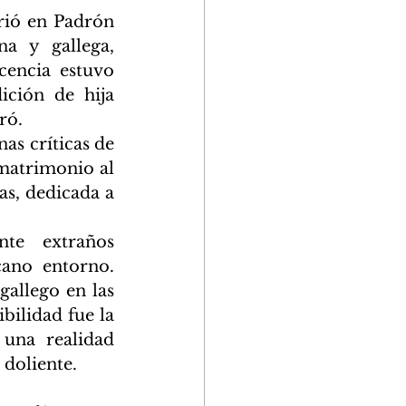
ió en Padrón 
a y gallega, 
encia estuvo 
ción de hija 
ró.
as críticas de 
atrimonio al 
s, dedicada a 
te extraños 
ano entorno. 
allego en las 
ilidad fue la 
una realidad 
 doliente.