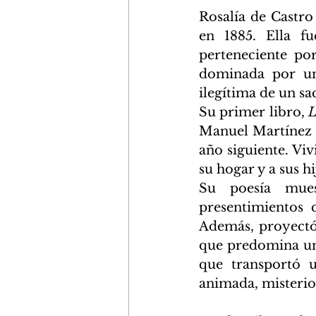
Rosalía de Castro
en 1885. Ella fu
perteneciente por
dominada por una
ilegítima de un sa
Su primer libro, 
L
Manuel Martínez M
año siguiente. Vi
su hogar y a sus hi
Su poesía muest
presentimientos 
Además, proyectó 
que predomina una 
que transportó 
animada, misterios