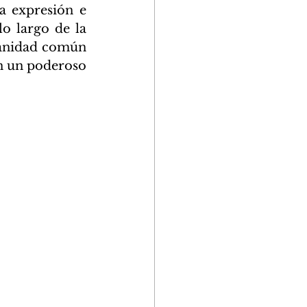
 expresión e 
o largo de la 
manidad común 
n un poderoso 