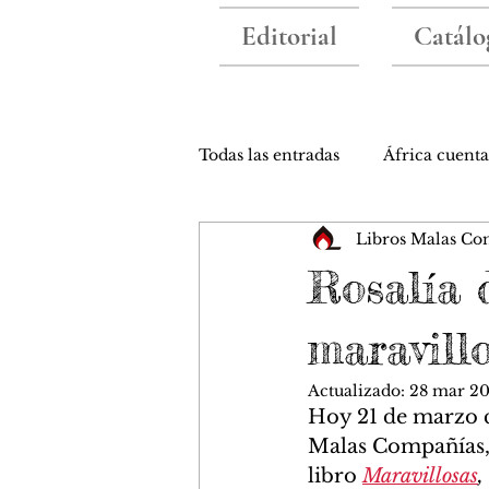
Editorial
Catálo
Todas las entradas
África cuenta
Libros Malas Co
Colaboraciones
Nuestros l
Rosalía 
maravill
Actualizado:
28 mar 2
Hoy 21 de marzo c
Malas Compañías, 
libro 
Maravillosas
, 