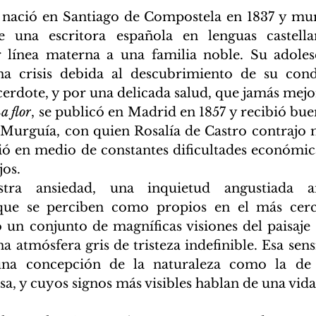
 nació en Santiago de Compostela en 1837 y mur
e una escritora española en lenguas castellan
 línea materna a una familia noble. Su adolesc
 crisis debida al descubrimiento de su condi
cerdote, y por una delicada salud, que jamás mejo
a flor
, se publicó en Madrid en 1857 y recibió buen
urguía, con quien Rosalía de Castro contrajo m
vió en medio de constantes dificultades económica
jos.
ra ansiedad, una inquietud angustiada an
que se perciben como propios en el más cerc
un conjunto de magníficas visiones del paisaje g
atmósfera gris de tristeza indefinible. Esa sensib
una concepción de la naturaleza como la de 
a, y cuyos signos más visibles hablan de una vida