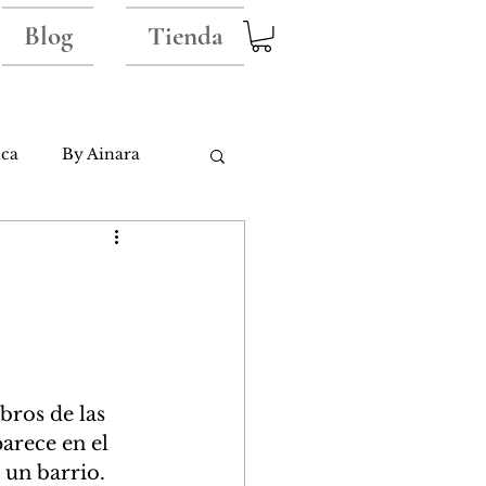
Blog
Tienda
ica
By Ainara
ros de las 
arece en el 
 un barrio.