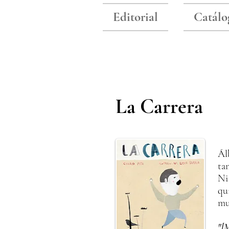
Editorial
Catálo
La Carrera
Ál
ta
Ni
qu
mu
"[M