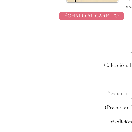
soc
ÉCHALO AL CARRITO
Colección: 
1ª edición
(Precio sin
2ª edició