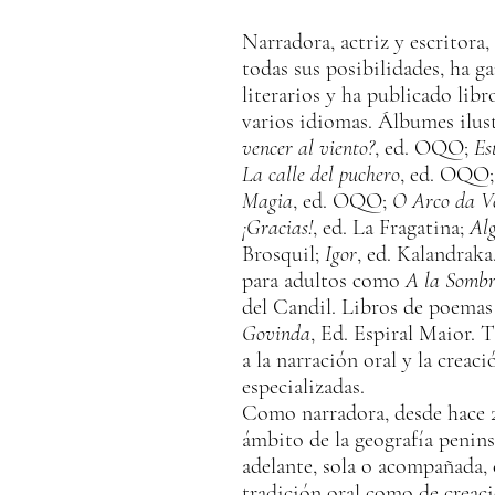
Narradora, actriz y escritora,
todas sus posibilidades, ha 
literarios y ha publicado libr
varios idiomas. Álbumes ilu
vencer al viento?
, ed. OQO;
Es
La calle del puchero
, ed. OQO
Magia
, ed. OQO;
O Arco da V
¡Gracias!
, ed. La Fragatina;
Alg
Brosquil;
Igor
, ed. Kalandraka
para adultos como
A la Sombr
del Candil. Libros de poema
Govinda
, Ed. Espiral Maior. 
a la narración oral y la creaci
especializadas.
Como narradora, desde hace 2
ámbito de la geografía penin
adelante, sola o acompañada,
tradición oral como de creac