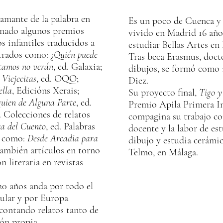
 amante de la palabra en
Es un poco de Cuenca y 
ganado algunos premios
vivido en Madrid 16 años
os infantiles traducidos a
estudiar Bellas Artes e
strados como:
¿Quién puede
Tras beca Erasmus, docto
tamos no verán
, ed. Galaxia;
dibujos, se formó como i
;
Viejecitas
, ed. OQO;
Diez.
ella
, Edicións Xerais;
Su proyecto final,
Tigo y
uien de Alguna Parte
, ed.
Premio Apila Primera I
. Colecciones de relatos
compagina su trabajo co
a del Cuento
, ed. Palabras
docente y la labor de es
s como:
Desde Arcadia para
dibujo y estudia cerámic
También artículos en torno
Telmo, en Málaga.
ón literaria en revistas
0 años anda por todo el
sular y por Europa
 contando relatos tanto de
ión propia.