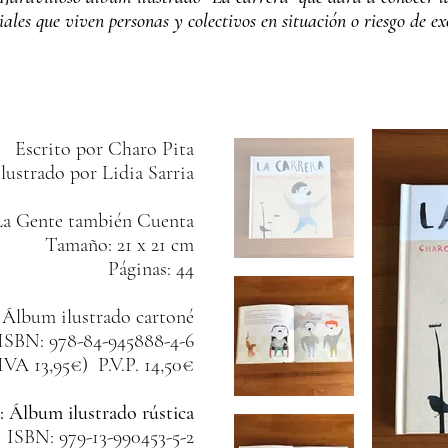
iales que viven personas y colectivos en situación o riesgo de e
Escrito por Charo Pita
Ilustrado por Lidia Sarria
La Gente también Cuenta
Tamaño: 21 x 21 cm
Páginas: 44
: Álbum ilustrado cartoné
ISBN: 978-84-945888-4-6
 IVA 13,95€)
P.V.P. 14,50€
n: Álbum ilustrado rústica
ISBN: 979-13-990453-5-2