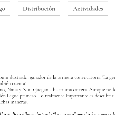
go
Distribución
Actividades
bum ilustrado, ganador de la primera convocatoria "L
mbién cuenta".
no, Nana y Nono juegan a hacer una carrera. Aunque no l
ién llegue primero. Lo realmente importante es descubrir 
chas maneras.
]aravilloso álbum ilustrado “La carrera” que dará a conocer la