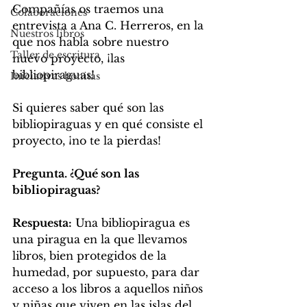
Compañías os traemos una 
Colaboraciones
entrevista a Ana C. Herreros, en la 
Nuestros libros
que nos habla sobre nuestro 
Taller de escritura
nuevo proyecto, ¡las 
bibliopiraguas! 
Iniciativas bonitas
Si quieres saber qué son las 
bibliopiraguas y en qué consiste el 
proyecto, ¡no te la pierdas!
Pregunta. ¿Qué son las 
bibliopiraguas?
Respuesta:
 Una bibliopiragua es 
una piragua en la que llevamos 
libros, bien protegidos de la 
humedad, por supuesto, para dar 
acceso a los libros a aquellos niños 
y niñas que viven en las islas del 