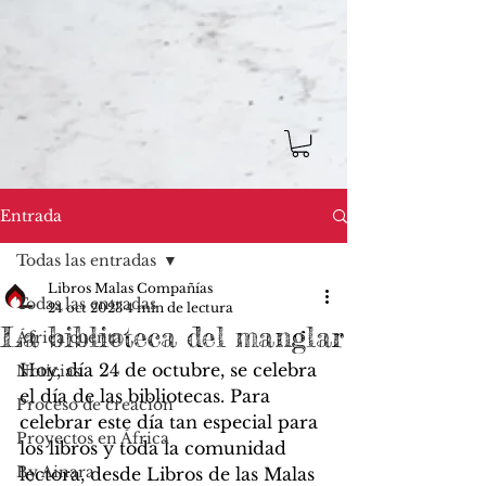
Entrada
Todas las entradas
Libros Malas Compañías
Todas las entradas
24 oct 2023
4 min de lectura
La biblioteca del manglar
África cuenta
Hoy, día 24 de octubre, se celebra 
Noticias
el día de las bibliotecas. Para 
Proceso de creación
celebrar este día tan especial para 
Proyectos en África
los libros y toda la comunidad 
By Ainara
lectora, desde Libros de las Malas 