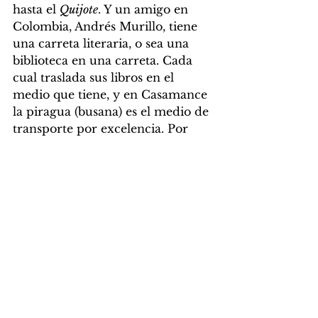
hasta el 
Quijote
. Y un amigo en 
Colombia, Andrés Murillo, tiene 
una carreta literaria, o sea una 
biblioteca en una carreta. Cada 
cual traslada sus libros en el 
medio que tiene, y en Casamance 
la piragua (busana) es el medio de 
transporte por excelencia. Por 
ello, decidimos hacer este 
proyecto bibliopiragüero.
P. ¿Colaboráis con alguien más?
R.
 Estamos en red con un 
proyecto hispanoamericano de 
bibliobarcos. Marisa Negri teje 
esta red. Ella gestiona una 
biblionave en el Tigre (Argentina) 
la desembocadura del Río de la 