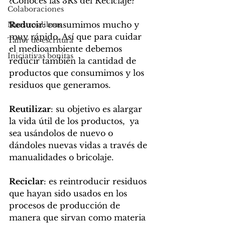
¿Conoces las 3Rs del Reciclaje? 
Colaboraciones
Reducir
: consumimos mucho y 
Nuestros libros
muy rápido. Así que para cuidar 
Taller de escritura
el medioambiente debemos 
Iniciativas bonitas
reducir también la cantidad de 
productos que consumimos y los 
residuos que generamos. 
Reutilizar
: su objetivo es alargar 
la vida útil de los productos,  ya 
sea usándolos de nuevo o 
dándoles nuevas vidas a través de 
manualidades o bricolaje. 
Reciclar
: es reintroducir residuos 
que hayan sido usados en los 
procesos de producción de 
manera que sirvan como materia 