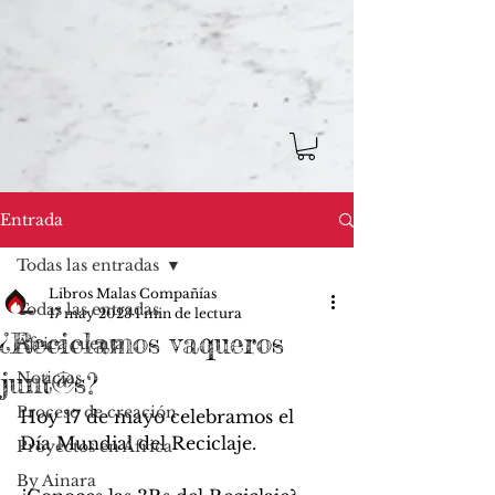
Entrada
Todas las entradas
Libros Malas Compañías
Todas las entradas
17 may 2023
1 min de lectura
¿Reciclamos vaqueros
África cuenta
junt@s?
Noticias
Proceso de creación
Hoy 17 de mayo celebramos el 
Día Mundial del Reciclaje.
Proyectos en África
By Ainara