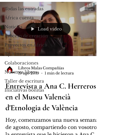
Todas las entradas
África cuenta
Noticias
Load video
Proceso de creación
Proyectos en África
By Ainara
Colaboraciones
Libros Malas Compañías
Nuestros libros
19 ago 2019
1 min de lectura
Taller de escritura
Entrevista a Ana C. Herreros,
Iniciativas bonitas
en el Museu Valencià
d'Etnologia de València
Hoy, comenzamos una nueva semana
de agosto, compartiendo con vosotros
la entrevista que le hicieron a Ana C.