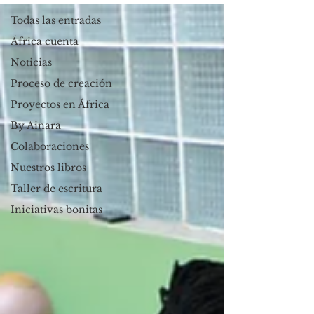
Todas las entradas
África cuenta
Noticias
Proceso de creación
Proyectos en África
By Ainara
Colaboraciones
Nuestros libros
Taller de escritura
Iniciativas bonitas