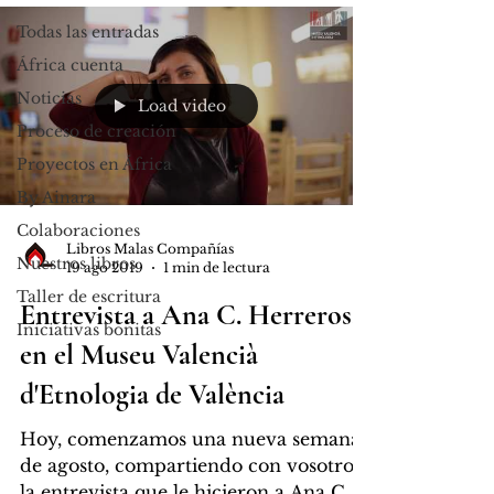
Todas las entradas
África cuenta
Noticias
Load video
Proceso de creación
Proyectos en África
By Ainara
Colaboraciones
Libros Malas Compañías
Nuestros libros
19 ago 2019
1 min de lectura
Taller de escritura
Entrevista a Ana C. Herreros,
Iniciativas bonitas
en el Museu Valencià
d'Etnologia de València
Hoy, comenzamos una nueva semana
de agosto, compartiendo con vosotros
la entrevista que le hicieron a Ana C.