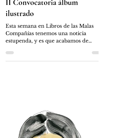
La Noche de los libros es una actividad
cultural que se realiza desde el 2005,
en un día próximo al 23 de abril, Día
Internacional del...
Libros Malas Compañías
26 mar 2018
2 min de lectura
II Convocatoria álbum
ilustrado
Esta semana en Libros de las Malas
Compañías tenemos una noticia
estupenda, y es que acabamos de
publicar la convocatoria para el II...