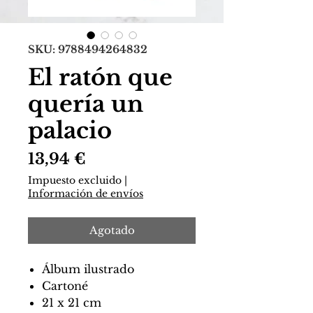
SKU: 9788494264832
El ratón que
quería un
palacio
Precio
13,94 €
Impuesto excluido
|
Información de envíos
Agotado
Álbum ilustrado
Cartoné
21 x 21 cm