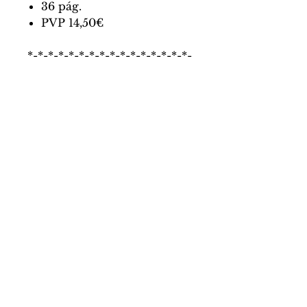
36 pág.
PVP 14,50€
*-*-*-*-*-*-*-*-*-*-*-*-*-*-*-*-
*-*-*-*-*-*-*-*
Podéis comprar el libro con
un muñeco del ratón hecho
a mano con lana de oveja
canaria por
Loreto Socorro
.
El PVP del pack es 29€ ;)
Libros de las Malas Compañías
Apdo. de Correos 8448, 28080
Madrid