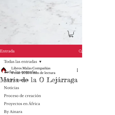
Entrada
Todas las entradas
Libros Malas Compañías
Todas las entradas
6 mar 2023
3 min de lectura
María de la O Lejárraga
África cuenta
Noticias
Proceso de creación
Proyectos en África
By Ainara