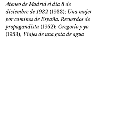
Ateneo de Madrid el día 8 de 
diciembre de 1932
 (1933); 
Una mujer 
por caminos de España. Recuerdos de 
propagandista
 (1952); 
Gregorio y yo
(1953); 
Viajes de una gota de agua
(1954) y 
Fiesta en el Olimpo
 (1960). 
Puedes conocer más historias de 
personas silenciadas, historias de 
personas sumamente interesantes, 
historias que tal vez no conozcas, 
pero todas historias de mujeres, 
en el libro 
Maravillosas
, escrito por 
Ana Rosetti y Jesús Gabán.