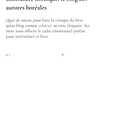
aurores boréales
Quoi de mieux pour faire la critique du livre
qu'un blog comme celui-ci, au titre éloquent. Ses
mots nous offrent le cadre émotionnel parfait
pour intérioriser ce livre.
Vous pouvez trouver plus
d'informations sur notre livre sur
le blog El Baile de los
Hechizados :
LA DANSE DES ENVOÛTÉS
Critique dans le magazine
Discover Art