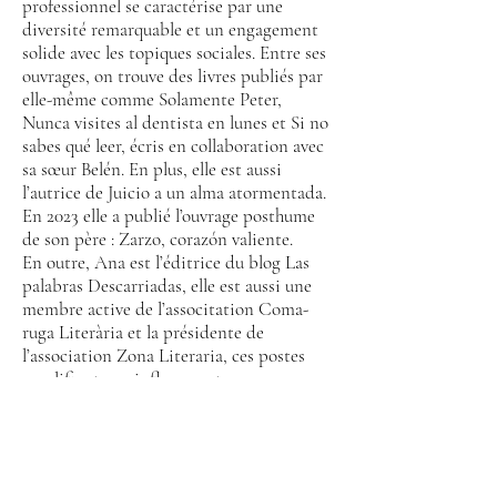
professionnel se caractérise par une
diversité remarquable et un engagement
solide avec les topiques sociales. Entre ses
ouvrages, on trouve des livres publiés par
elle-même comme Solamente Peter,
Nunca visites al dentista en lunes et Si no
sabes qué leer, écris en collaboration avec
sa sœur Belén. En plus, elle est aussi
l’autrice de Juicio a un alma atormentada.
En 2023 elle a publié l’ouvrage posthume
de son père : Zarzo, corazón valiente.
En outre, Ana est l’éditrice du blog Las
palabras Descarriadas, elle est aussi une
membre active de l’associtation Coma-
ruga Literària et la présidente de
l’association Zona Literaria, ces postes
amplifient son influence et sa
contribution au monde littéraire. A
raison de sa diverse carrière elle est
encore en train de laisser sa trace dans le
monde littéraire et de nous montrer que
sa passion et talent n’ont pas de limites.