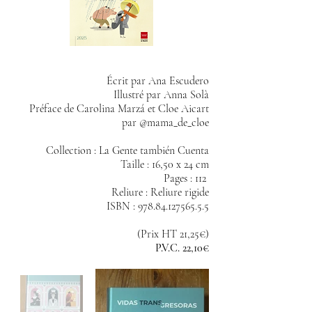
Écrit par Ana Escudero
Illustré par Anna Solà
Préface de Carolina Marzá et Cloe Aicart
par @mama_de_cloe
Collection : La Gente también Cuenta
Taille : 16,50 x 24 cm
Pages : 112
Reliure : Reliure rigide
ISBN : 978.84.127565.5.5
(Prix HT 21,25€)
P.V.C. 22,10€