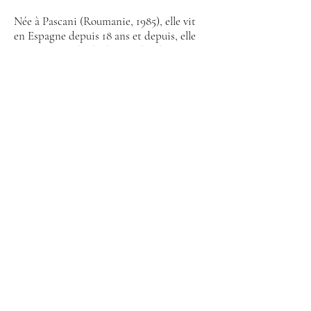
Née à Pascani (Roumanie, 1985), elle vit
en Espagne depuis 18 ans et depuis, elle
s&#39;est intégrée de manière étonnante
dans le monde artistique.
Roxana a depuis sa plus tendre enfance un
penchant pour les arts plastiques. Pour
elle, l&#39;art est un mode de vie et
d&#39;expression de la beauté et de la
créativité.
Son travail parle de sa condition humaine,
un aspect qui a toujours suscité son
intérêt.
Son travail a voyagé à travers
l&#39;Espagne et le monde, dans des
villes comme Paris, Rome, Sighisoara,
Stockholm, New York ou Los Angeles.