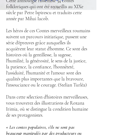
Cette anthologie
rassemble 34 contes
folkloriques qui ont été recueillis au XIXe
siècle par Petre Ispirescu et traduits cette
année par Mihai Iacob.
Les héros de ces Contes merveilleux roumains
suivent un parcours initiatique, passent une
série d'épreuves grâce auxquelles ils
acquièrent leur statut d'homme. Ce sont des
histoires où la gentillesse, la sagesse,
l'humilité, la générosité, le sens de la justice,
la patience, la confiance, l'honnêteté,
l'assiduité, l'humanité et l'amour sont des
qualités plus importantes que la bravoure,
l'insouciance ou le courage. (Stelian Turléa)
Dans cette sélection d'histoires merveilleuses,
vous trouverez des illustrations de Roxana
Irimia, où se distingue la condition humaine
de ses protagonistes.
« Les contes populaires, s’ils ne sont pas
beaucoup manipulés par des producteurs ou