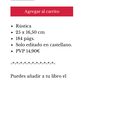
Agregar al carrito
Rústica
25 x 16,50 cm
184 págs.
Solo editado en castellano.
PVP 14,90€
-*-*-*-*-*-*-*-*-*-*-*-
Puedes añadir a tu libro el
Mapa Legendario de Gran
Canaria, tamaño A3, con una
ilustración de la isla en el
anverso y las leyendas más
simbólicas en el reverso, el
complemento perfecto de