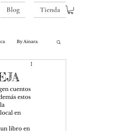
Blog
Tienda
ica
By Ainara
EJA
gen cuentos 
demás estos 
la 
local en 
 un libro en 