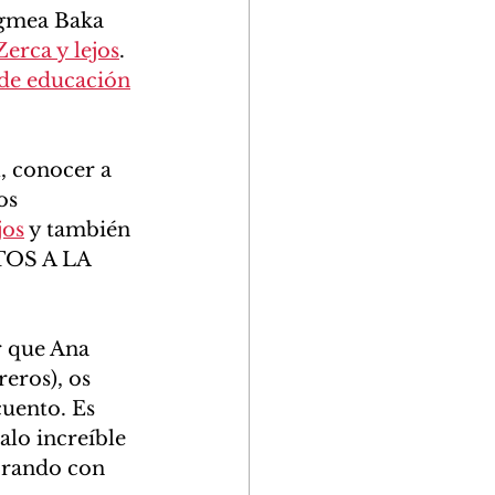
igmea Baka 
Zerca y lejos
. 
de educación
, conocer a 
os 
jos
 y también 
NTOS A LA 
r que Ana 
eros), os 
uento. Es 
alo increíble 
orando con 