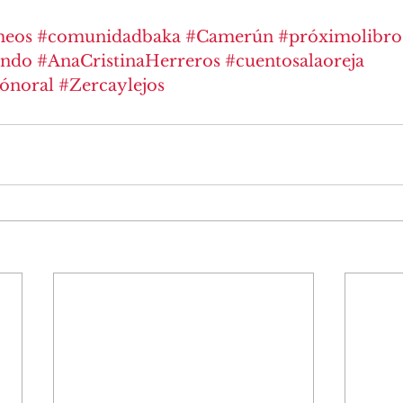
meos
#comunidadbaka
#Camerún
#próximolibro
ondo
#AnaCristinaHerreros
#cuentosalaoreja
iónoral
#Zercaylejos