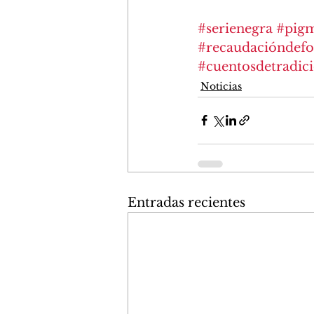
#serienegra
#pig
#recaudacióndef
#cuentosdetradic
Noticias
Entradas recientes