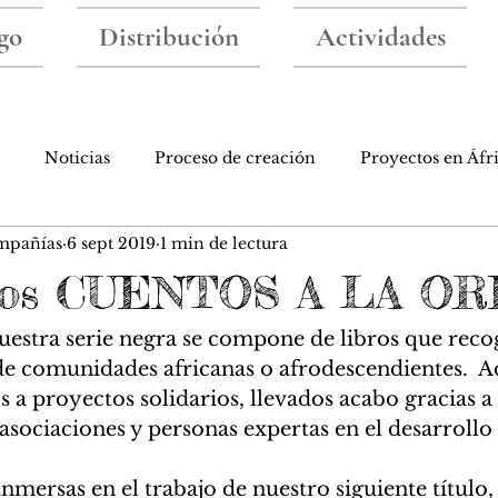
go
Distribución
Actividades
Noticias
Proceso de creación
Proyectos en Áfr
mpañías
6 sept 2019
1 min de lectura
ibros
Taller de escritura
Iniciativas bonitas
 los CUENTOS A LA OR
uestra serie negra se compone de libros que reco
 de comunidades africanas o afrodescendientes.  A
s a proyectos solidarios, llevados acabo gracias a 
sociaciones y personas expertas en el desarrollo 
nmersas en el trabajo de nuestro siguiente título,