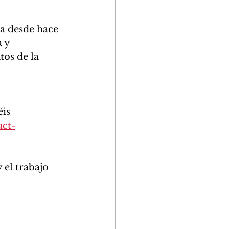
a desde hace 
 y 
tos de la 
is 
ct-
el trabajo 