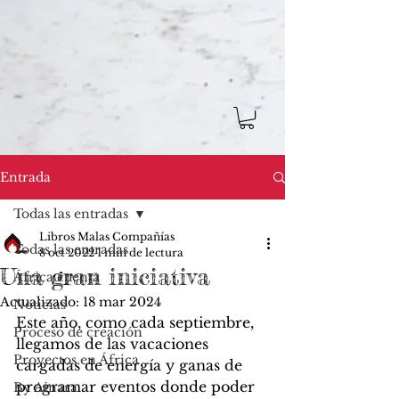
Entrada
Todas las entradas
Libros Malas Compañías
Todas las entradas
8 oct 2022
1 min de lectura
Una gran iniciativa
África cuenta
Actualizado:
18 mar 2024
Noticias
Este año, como cada septiembre, 
Proceso de creación
llegamos de las vacaciones 
Proyectos en África
cargadas de energía y ganas de 
programar eventos donde poder 
By Ainara