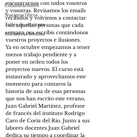
encontrarnos con todos vosotros 
Colaboraciones
y vosotras. Revisamos los emails 
Nuestros libros
recibidos y volvimos a contactar 
Taller de escritura
con aquellas personas que cada 
semana nos escribís contándonos 
Iniciativas bonitas
vuestros proyectos e ilusiones. 
Ya en octubre empezamos a tener 
menos trabajo pendiente y a 
poner en orden todos los 
proyectos nuevos. El curso está 
instaurado y aprovechamos este 
momento para contaros la 
historia de una de esas personas 
que nos han escrito este verano, 
Juan Gabriel Martínez, profesor 
de francés del instituto Rodrigo 
Caro de Coria del Río. Junto a sus 
labores docentes Juan Gabriel 
dedica su tiempo a coordinar la 