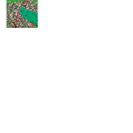
Livre d'histoires recueillies auprès de la
population Baka qui vit dans la jungle du
sud du Cameroun, qui collabore aux
projets que l'association Zerca y Lejos
développe dans la région. Projets
d'éducation, de santé, d'infrastructures et
de défense des droits humains.
Produits textiles faits à la main issus des
projets avec lesquels nous collaborons dans
différents pays du continent africain.