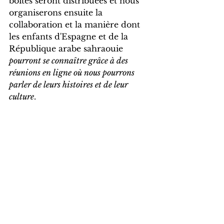
boîtes seront distribuées et nous 
organiserons ensuite la 
collaboration et la manière dont 
les enfants d'Espagne et de la 
République arabe sahraouie 
pourront se connaître grâce à des 
réunions en ligne où nous pourrons 
parler de leurs histoires et de leur 
culture
.
Si vous avez acheté le livre 
Cinq 
hérissons et une chèvre
 et que vous 
souhaitez participer à ces 
rencontres, nous vous 
demandons de rester à l'écoute 
car, dans les prochains mois, nous 
publierons les modalités d'accès à 
ces rencontres.