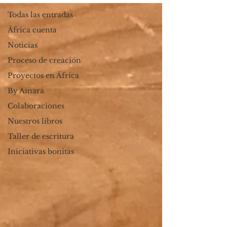
Todas las entradas
África cuenta
Noticias
Proceso de creación
Proyectos en África
By Ainara
Colaboraciones
Nuestros libros
Taller de escritura
Iniciativas bonitas