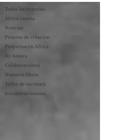
Todas las entradas
África cuenta
Noticias
Proceso de creación
Proyectos en África
By Ainara
Colaboraciones
Nuestros libros
Taller de escritura
Iniciativas bonitas