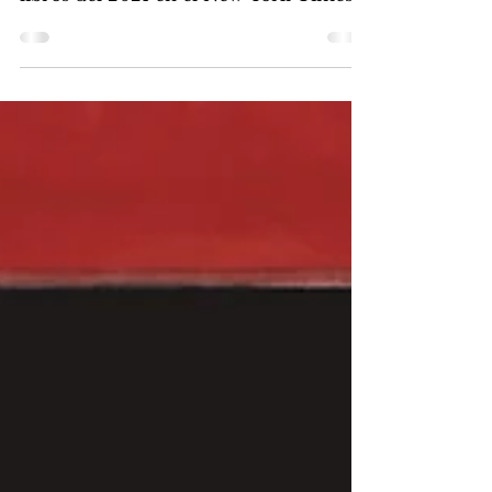
"La ratita que nunca fue presumida"
ha sido elegida 1 de los 25 mejores
libros del 2021 en el New York Times y
os contamos un poquito más...