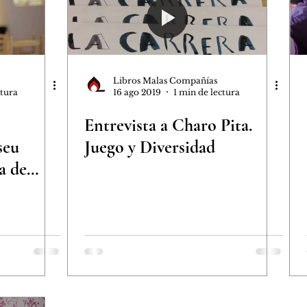
a
Colaboraciones
Nuestros libros
s bonitas
Libros Malas Compañías
ctura
16 ago 2019
1 min de lectura
Entrevista a Charo Pita.
seu
Juego y Diversidad
a de