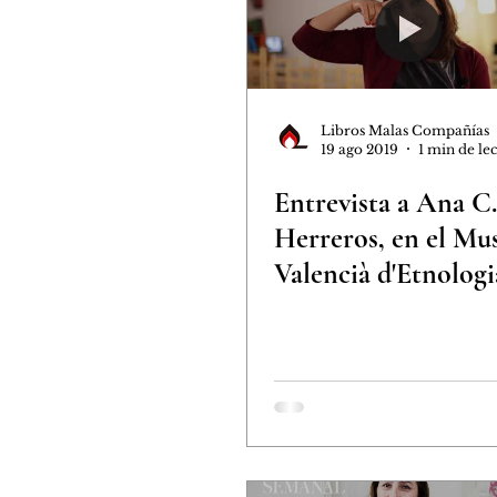
Proyectos en África
By Ainar
Taller de escritura
Iniciativa
Libros Malas Compañías
19 ago 2019
1 min de le
Entrevista a Ana C.
Herreros, en el Mu
Valencià d'Etnologi
València