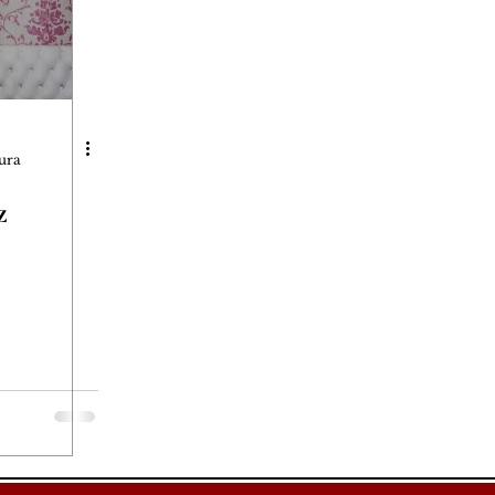
tura
z