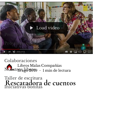
Todas las entradas
África cuenta
Noticias
Load video
Proceso de creación
Proyectos en África
By Ainara
Colaboraciones
Libros Malas Compañías
Nuestros libros
13 ago 2019
1 min de lectura
Taller de escritura
Rescatadora de cuentos
Iniciativas bonitas
Siguiendo con el propósito de este
verano, poneros al día en las
entrevistas y vídeos que tenemos
colgados en nuestra página de
YouTube y...