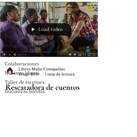
Todas las entradas
África cuenta
Noticias
Load video
Proceso de creación
Proyectos en África
By Ainara
Colaboraciones
Libros Malas Compañías
Nuestros libros
13 ago 2019
1 min de lectura
Taller de escritura
Rescatadora de cuentos
Iniciativas bonitas
Siguiendo con el propósito de este
verano, poneros al día en las
entrevistas y vídeos que tenemos
colgados en nuestra página de
YouTube y...