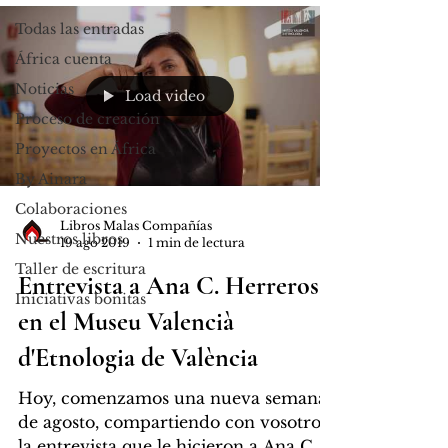
Todas las entradas
África cuenta
Noticias
Load video
Proceso de creación
Proyectos en África
By Ainara
Colaboraciones
Libros Malas Compañías
Nuestros libros
19 ago 2019
1 min de lectura
Taller de escritura
Entrevista a Ana C. Herreros,
Iniciativas bonitas
en el Museu Valencià
d'Etnologia de València
Hoy, comenzamos una nueva semana
de agosto, compartiendo con vosotros
la entrevista que le hicieron a Ana C.