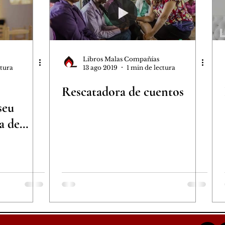
a
Colaboraciones
Nuestros libros
s bonitas
Libros Malas Compañías
ctura
13 ago 2019
1 min de lectura
Rescatadora de cuentos
seu
a de