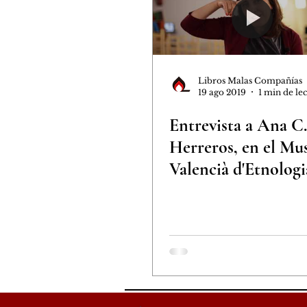
Proyectos en África
By Ainar
Taller de escritura
Iniciativa
Libros Malas Compañías
19 ago 2019
1 min de le
Entrevista a Ana C.
Herreros, en el Mu
Valencià d'Etnologi
València