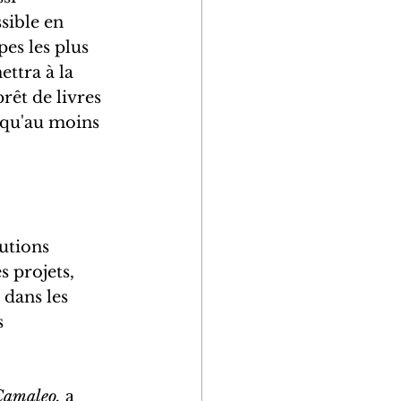
sible en 
es les plus 
ettra à la 
rêt de livres 
 qu'au moins 
utions 
 projets, 
 dans les 
s 
Camaleo,
 a 