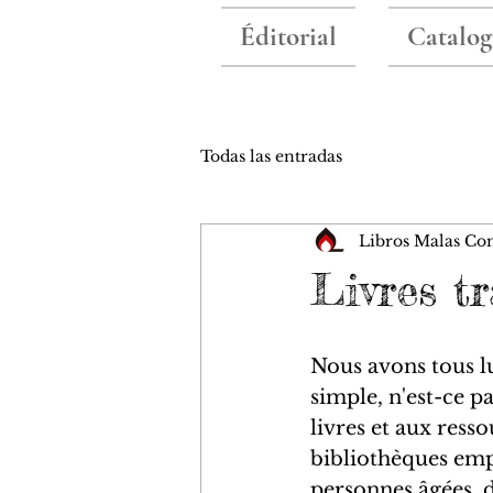
Éditorial
Catalog
Todas las entradas
Libros Malas Co
Livres t
Nous avons tous l
simple, n'est-ce p
livres et aux ress
bibliothèques em
personnes âgées, de