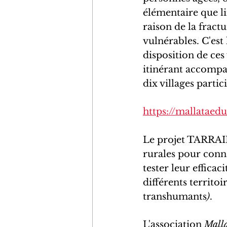
élémentaire que lir
raison de la fract
vulnérables. C'est 
disposition de ces
itinérant accompa
dix villages partic
https://mallataed
Le projet TARRAIN
rurales pour conna
tester leur efficac
différents territoir
transhumants
)
.
L'association 
Malla