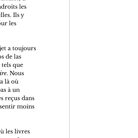
droits les 
es. Ils y 
ur les 
et a toujours 
s de las 
tels que 
ire
. Nous 
a là où 
as à un 
es reçus dans 
 sentir moins 
 les livres 