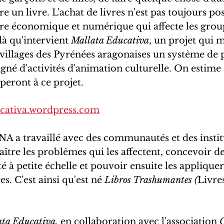
e un livre. L'achat de livres n'est pas toujours pos
ure économique et numérique qui affecte les group
là qu'intervient 
Mallata Educativa
, un projet qui m
 villages des Pyrénées aragonaises un système de p
gné d'activités d'animation culturelle. On estime
iperont à ce projet.
ucativa.wordpress.com
A a travaillé avec des communautés et des instit
ître les problèmes qui les affectent, concevoir des
ité à petite échelle et pouvoir ensuite les appliquer
es. C'est ainsi qu'est né 
Libros Trashumantes (
Livre
ta Educativa,
 en collaboration avec l'association 