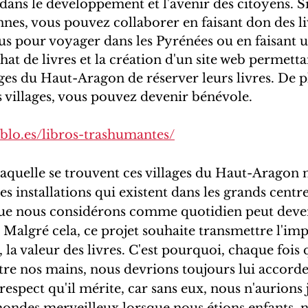
 dans le développement et l'avenir des citoyens. Si
nnes, vous pouvez collaborer en faisant don des li
us pour voyager dans les Pyrénées ou en faisant 
chat de livres et la création d'un site web permetta
ages du Haut-Aragon de réserver leurs livres. De pl
s villages, vous pouvez devenir bénévole.
eblo.es/libros-trashumantes/
laquelle se trouvent ces villages du Haut-Aragon n
 installations qui existent dans les grands centre
que nous considérons comme quotidien peut deven
. Malgré cela, ce projet souhaite transmettre l'imp
, la valeur des livres. C'est pourquoi, chaque fois
tre nos mains, nous devrions toujours lui accorde
 respect qu'il mérite, car sans eux, nous n'aurions 
ondes merveilleux lorsque nous étions enfants, 