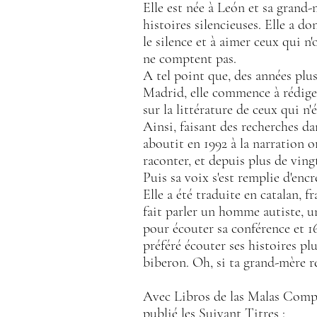
Elle est née à León et sa grand-
histoires silencieuses. Elle a do
le silence et à aimer ceux qui n
ne comptent pas.
A tel point que, des années plus
Madrid, elle commence à rédige
sur la littérature de ceux qui n'é
Ainsi, faisant des recherches dan
aboutit en 1992 à la narration or
raconter, et depuis plus de vingt 
Puis sa voix s'est remplie d'encre
El
le a été traduite en catalan, f
fait parler un homme autiste, un
pour écouter sa conférence et 1
préféré écouter ses histoires p
biberon. Oh, si ta grand-mère rel
Avec Libros de las Malas Compa
publié les
Suivant
Titres :