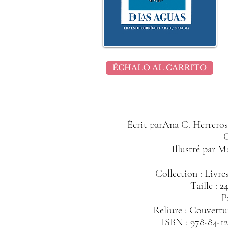
ÉCHALO AL CARRITO
Écrit par
Ana C. Herreros
Illustré par M
Collection : Livre
Taille : 2
P
Reliure : Couvertu
ISBN : 978-84-12