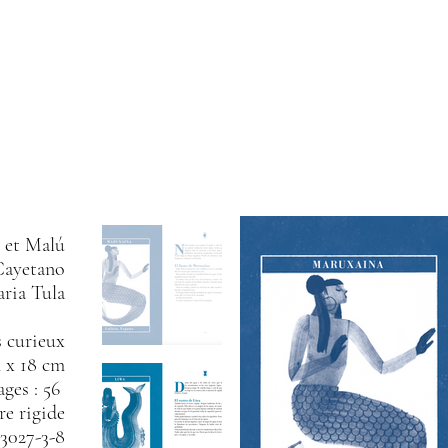
 et Malú
Cayetano
aria Tula
s curieux
4 x 18 cm
ages : 56
re rigide
3027-3-8