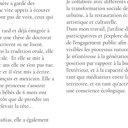
Je collabore avec différents c
mère a gardé des
la transformation sociale de 
nc vite appris à écouter
urbaine, à la restauration é
'ont pas de voix, ceux qui
artistique et culturelle.
Dans mon travail, j'utilise
 tard et déjà émigrée à
participatives et j'explore 
r une thèse de doctorat
de l'engagement public afin
crivent ni ne lisent.
visibles les processus natur
s la tradition orale, elle
Je m'intéresse à la générati
ale.
Et elle se mit à
position par rapport à la bio
ans elle ne s'est pas tue.
l'extérieur, et à la capacité
 et il s'est mis à écrire.
tant que médiateurs entre la
rançais et mexicain. Elle a
territoire, et en tant qu'act
e princesse s'asseoir
une conscience écologique.
6 bébés de 6 mois ont
lutôt que de prendre un
evait la tête...
ñías, elle a également