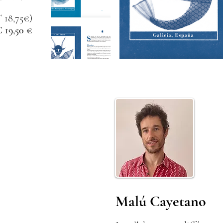
 18,75€)
 19,50 €
Malú Cayetano